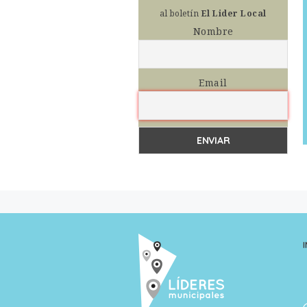
al boletín
El Lider Local
Nombre
Email
I